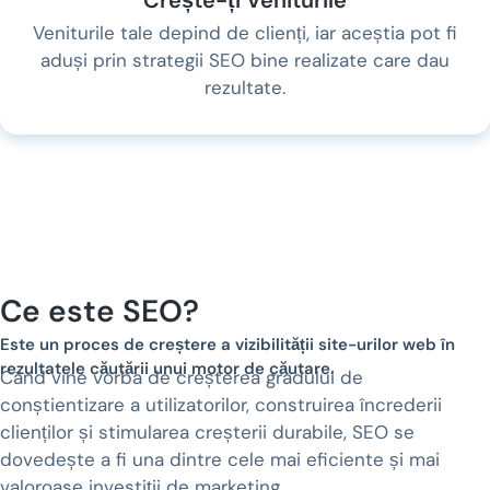
Crește-ți Veniturile
Veniturile tale depind de clienți, iar aceștia pot fi
aduși prin strategii SEO bine realizate care dau
rezultate.
Ce este SEO?
Este un proces de creștere a vizibilității site-urilor web în
rezultatele căutării unui motor de căutare.
Când vine vorba de creșterea gradului de
conștientizare a utilizatorilor, construirea încrederii
clienților și stimularea creșterii durabile, SEO se
dovedește a fi una dintre cele mai eficiente și mai
valoroase investiții de marketing.