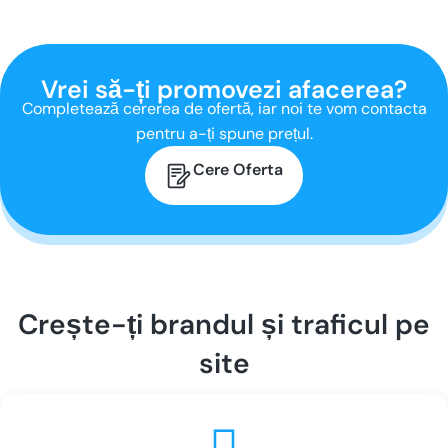
Vrei să-ți promovezi
afacerea?
Completează cererea de ofertă, iar noi te vom contacta
pentru a-ți spune prețul.
Cere Oferta
Crește-ți brandul și traficul pe
site