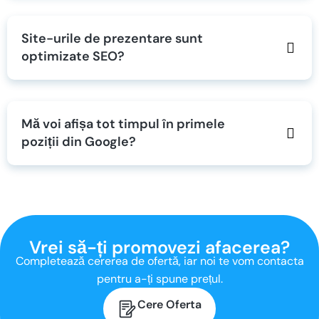
Site-urile de prezentare sunt
optimizate SEO?
Mă voi afișa tot timpul în primele
poziții din Google?
Vrei să-ți promovezi
afacerea?
Completează cererea de ofertă, iar noi te vom contacta
pentru a-ți spune prețul.
Cere Oferta