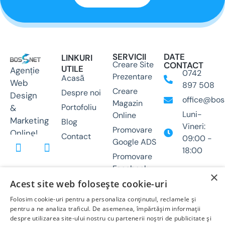
SERVICII
DATE
LINKURI
Creare Site
CONTACT
UTILE
Agenție
0742
Prezentare
Acasă
Web
897 508
Creare
Despre noi
Design
office@bos
Magazin
Portofoliu
&
Luni-
Online
Marketing
Blog
Vineri:
Promovare
Online!
Contact
09:00 -
Google ADS
18:00
Promovare
Facebook
×
ADS
Acest site web folosește cookie-uri
Optimizare
Folosim cookie-uri pentru a personaliza conținutul, reclamele și
SEO
pentru a ne analiza traficul. De asemenea, împărtășim informații
despre utilizarea site-ului nostru cu partenerii noștri de publicitate și