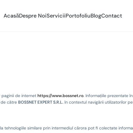
Acasă
Despre Noi
Servicii
Portofoliu
Blog
Contact
or paginii de internet
https://www.bossnet.ro
. Informațiile prezentate î
r de către
BOSSNET EXPERT S.R.L.
în contextul navigării utilizatorilor 
la tehnologiile similare prin intermediul cărora pot fi colectate infor