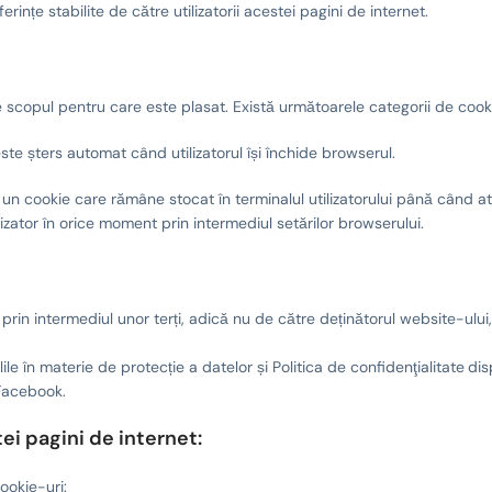
ințe stabilite de către utilizatorii acestei pagini de internet.
e scopul pentru care este plasat. Există următoarele categorii de cook
te șters automat când utilizatorul își închide browserul.
e un cookie care rămâne stocat în terminalul utilizatorului până când a
lizator în orice moment prin intermediul setărilor browserului.
 prin intermediul unor terți, adică nu de către deținătorul website-ulu
ile în materie de protecție a datelor și Politica de confidenţialitate
dis
 Facebook.
ei pagini de internet:
cookie-uri: