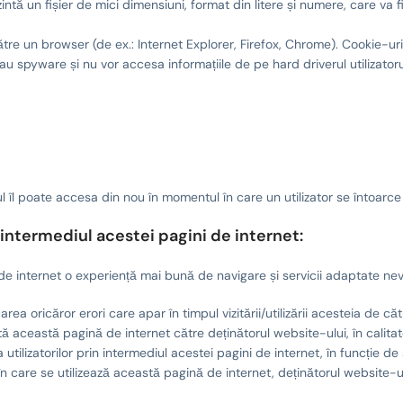
ntă un fișier de mici dimensiuni, format din litere și numere, care va
tre un browser (de ex.: Internet Explorer, Firefox, Chrome). Cookie-ur
u spyware și nu vor accesa informațiile de pe hard driverul utilizatoru
 îl poate accesa din nou în momentul în care un utilizator se întoarc
 intermediul acestei pagini de internet:
i de internet o experiență mai bună de navigare și servicii adaptate nevoi
area oricăror erori care apar în timpul vizitării/utilizării acesteia de cătr
ată această pagină de internet către deținătorul website-ului, în calitat
 utilizatorilor prin intermediul acestei pagini de internet, în funcție de
în care se utilizează această pagină de internet, deținătorul website