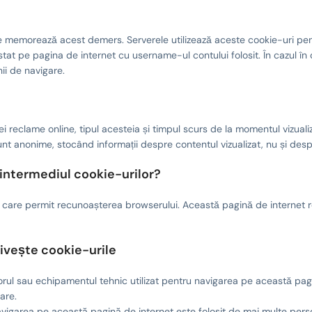
re memorează acest demers. Serverele utilizează aceste cookie-uri pen
at pe pagina de internet cu username-ul contului folosit. În cazul în 
ii de navigare.
ei reclame online, tipul acesteia și timpul scurs de la momentul vizualiz
unt anonime, stocând informații despre contentul vizualizat, nu și despre
n intermediul cookie-urilor?
iuni care permit recunoașterea browserului. Această pagină de interne
rivește cookie-urile
latorul sau echipamentul tehnic utilizat pentru navigarea pe această pa
are.
navigarea pe această pagină de internet este folosit de mai multe pers