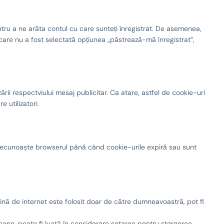
tru a ne arăta contul cu care sunteți înregistrat. De asemenea,
care nu a fost selectată opțiunea „păstrează-mă înregistrat”,
ării respectviului mesaj publicitar. Ca atare, astfel de cookie-uri
 utilizatori.
t recunoaște browserul până când cookie-urile expiră sau sunt
gină de internet este folosit doar de către dumneavoastră, pot fi
oane, poate fi luată în considerare setarea pentru ștergerea