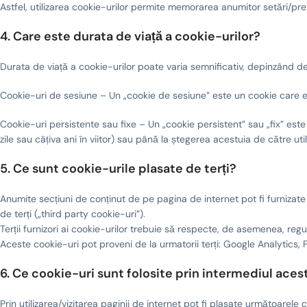
Astfel, utilizarea cookie-urilor permite memorarea anumitor setări/prefer
4. Care este durata de viață a cookie-urilor?
Durata de viață a cookie-urilor poate varia semnificativ, depinzând d
Cookie-uri de sesiune – Un „cookie de sesiune” este un cookie care es
Cookie-uri persistente sau fixe – Un „cookie persistent” sau „fix” est
zile sau câțiva ani în viitor) sau până la ștegerea acestuia de către uti
5. Ce sunt cookie-urile plasate de terți?
Anumite secțiuni de conținut de pe pagina de internet pot fi furnizate
de terți („third party cookie-uri”).
Terții furnizori ai cookie-urilor trebuie să respecte, de asemenea, regul
Aceste cookie-uri pot proveni de la urmatorii terți: Google Analytics,
6. Ce cookie-uri sunt folosite prin intermediul acest
Prin utilizarea/vizitarea paginii de internet pot fi plasate următoarele 