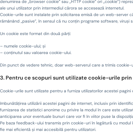
denumirea de „browser cookie” sau „HTTP cookie” ori „cookie”) reprezi
ale unui utilizator prin intermediul cărora se accesează internetul.
Cookie-urile sunt instalate prin solicitarea emisă de un web-server că
rămânând „pasive”, în sensul că nu conțin programe software, viruși sa
Un cookie este format din două părți:
– numele cookie-ului; și
– conținutul sau valoarea cookie-ului.
Din punct de vedere tehnic, doar web-serverul care a trimis cookie-ul
3. Pentru ce scopuri sunt utilizate cookie-urile prin
Cookie-urile sunt utilizate pentru a furniza utilizatorilor acestei pagin
îmbunătățirea utilizării acestei pagini de internet, inclusiv prin identific
furnizarea de statistici anonime cu privire la modul în care este utiliz
anticiparea unor eventuale bunuri care vor fi în viitor puse la dispoziția
Pe baza feedback-ului transmis prin cookie-uri în legătură cu modul 
fie mai eficientă și mai accesibilă pentru utilizatori.