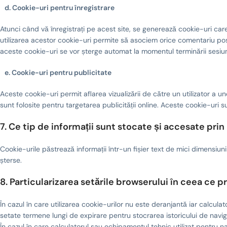
d. Cookie-uri pentru înregistrare
Atunci când vă înregistrați pe acest site, se generează cookie-uri ca
utilizarea acestor cookie-uri permite să asociem orice comentariu post
aceste cookie-uri se vor șterge automat la momentul terminării sesiun
e. Cookie-uri pentru publicitate
Aceste cookie-uri permit aflarea vizualizării de către un utilizator a un
sunt folosite pentru targetarea publicității online. Aceste cookie-uri s
7. Ce tip de informații sunt stocate și accesate pri
Cookie-urile păstrează informații într-un fișier text de mici dimens
șterse.
8. Particularizarea setările browserului în ceea ce p
În cazul în care utilizarea cookie-urilor nu este deranjantă iar calcu
setate termene lungi de expirare pentru stocrarea istoricului de navig
În cazul în care calculatorul sau echipamentul tehnic utilizat pentru 